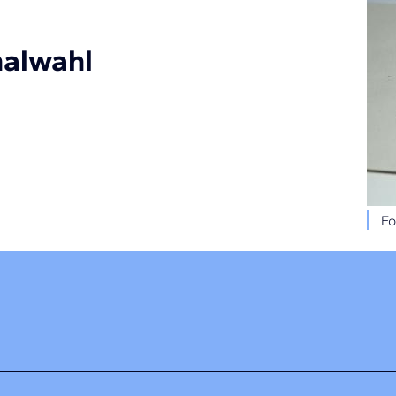
nalwahl
Fo