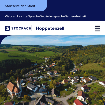
Startseite der Stadt
Webcam
Leichte Sprache
Gebärdensprache
Barrierefreiheit
Hoppetenzell