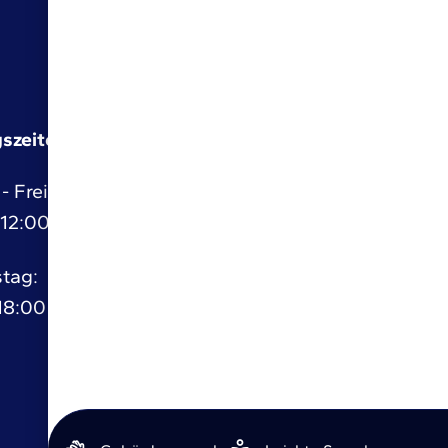
szeiten
Rechtliches
Impressum
- Freitag:
 12:00 Uhr
Datenschutz
tag:
Erklärung zur Barrierefreiheit
 18:00 Uhr
made by
Komm.ONE