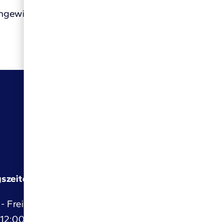
ingewiesen.
szeiten
Rechtliches
Impressum
- Freitag:
 12:00 Uhr