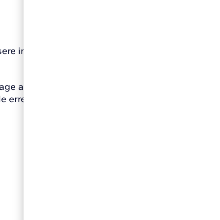
ere in Ziffer 4 genannte Stelle oder Person
rage antworten, können Sie sich an die
 erreichen Sie wie folgt: