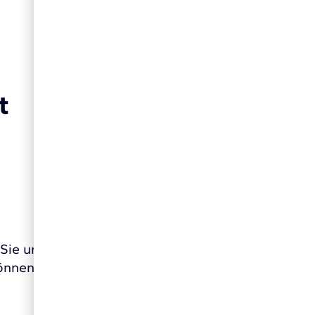
t
 Sie uns unter der E-Mail-Adresse
nnen Sie uns die Barriere auch telefonisch