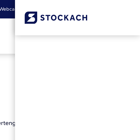
Webcam
Leichte Sprache
Gebärdensprache
Barrierefreiheit
ertengleichstellungsgesetzes (L-BGG)